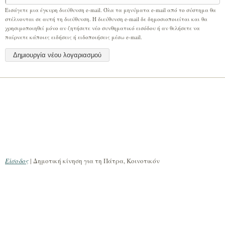
Εισάγετε μια έγκυρη διεύθυνση e-mail. Όλα τα μηνύματα e-mail από το σύστημα θα
στέλνονται σε αυτή τη διεύθυνση. Η διεύθυνση e-mail δε δημοσιοποιείται και θα
χρησιμοποιηθεί μόνο αν ζητήσετε νέο συνθηματικό εισόδου ή αν θελήσετε να
παίρνετε κάποιες ειδήσεις ή ειδοποιήσεις μέσω e-mail.
Είσοδος
| Δημοτική κίνηση για τη Πάτρα, Κοινοτικόν