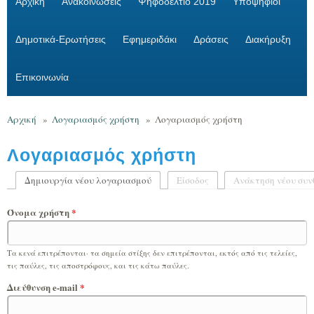
Αρχική
Ανακοινώσεις
Ψηφοδέλτιο 2019
Υποψήφιοι
Δημοτικά-Ερωτήσεις
Εφημεριδάκι
Δράσεις
Διακήρυξη
Επικοινωνία
Αρχική
»
Λογαριασμός χρήστη
»
Λογαριασμός χρήστη
Λογαριασμός χρήστη
Δημιουργία νέου λογαριασμού
(ενεργή καρτέλα)
Είσοδος
Ανάκτηση νέου συν
Πρωτεύουσες καρτέλες
Όνομα χρήστη
*
Τα κενά επιτρέπονται· τα σημεία στίξης δεν επιτρέπονται, εκτός από τις τελείες,
τις παύλες, τις αποστρόφους, και τις κάτω παύλες.
Διεύθυνση e-mail
*