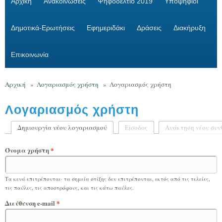
Αρχική
Ανακοινώσεις
Ψηφοδέλτιο 2019
Υποψήφιοι
Δημοτικά-Ερωτήσεις
Εφημεριδάκι
Δράσεις
Διακήρυξη
Επικοινωνία
Αρχική
»
Λογαριασμός χρήστη
»
Λογαριασμός χρήστη
Λογαριασμός χρήστη
Δημιουργία νέου λογαριασμού
(ενεργή καρτέλα)
Είσοδος
Ανάκτηση νέου συν
Πρωτεύουσες καρτέλες
Όνομα χρήστη
*
Τα κενά επιτρέπονται· τα σημεία στίξης δεν επιτρέπονται, εκτός από τις τελείες,
τις παύλες, τις αποστρόφους, και τις κάτω παύλες.
Διεύθυνση e-mail
*