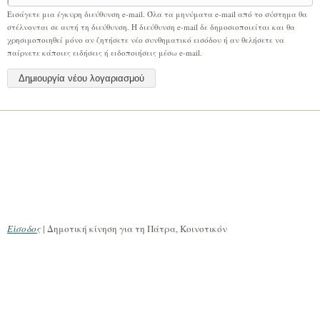
Εισάγετε μια έγκυρη διεύθυνση e-mail. Όλα τα μηνύματα e-mail από το σύστημα θα
στέλνονται σε αυτή τη διεύθυνση. Η διεύθυνση e-mail δε δημοσιοποιείται και θα
χρησιμοποιηθεί μόνο αν ζητήσετε νέο συνθηματικό εισόδου ή αν θελήσετε να
παίρνετε κάποιες ειδήσεις ή ειδοποιήσεις μέσω e-mail.
Είσοδος
| Δημοτική κίνηση για τη Πάτρα, Κοινοτικόν