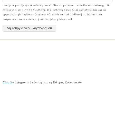
Εισάγετε μια έγκυρη διεύθυνση e-mail. Όλα τα μηνύματα e-mail από το σύστημα θα
στέλνονται σε αυτή τη διεύθυνση. Η διεύθυνση e-mail δε δημοσιοποιείται και θα
χρησιμοποιηθεί μόνο αν ζητήσετε νέο συνθηματικό εισόδου ή αν θελήσετε να
παίρνετε κάποιες ειδήσεις ή ειδοποιήσεις μέσω e-mail.
Είσοδος
| Δημοτική κίνηση για τη Πάτρα, Κοινοτικόν