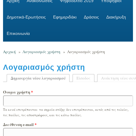
Αρχική
Ανακοινώσεις
Ψηφοδέλτιο 2019
Υποψήφιοι
Δημοτικά-Ερωτήσεις
Εφημεριδάκι
Δράσεις
Διακήρυξη
Επικοινωνία
Αρχική
»
Λογαριασμός χρήστη
»
Λογαριασμός χρήστη
Λογαριασμός χρήστη
Δημιουργία νέου λογαριασμού
(ενεργή καρτέλα)
Είσοδος
Ανάκτηση νέου συν
Πρωτεύουσες καρτέλες
Όνομα χρήστη
*
Τα κενά επιτρέπονται· τα σημεία στίξης δεν επιτρέπονται, εκτός από τις τελείες,
τις παύλες, τις αποστρόφους, και τις κάτω παύλες.
Διεύθυνση e-mail
*