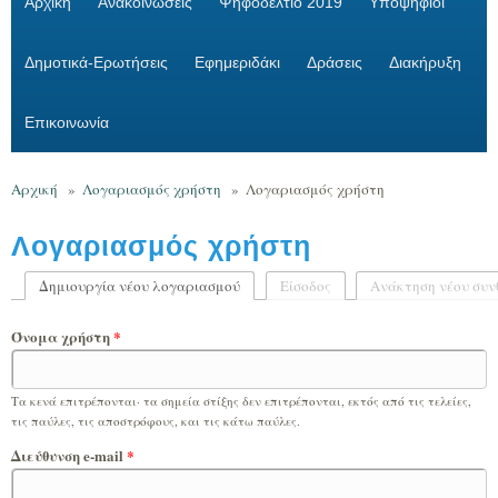
Αρχική
Ανακοινώσεις
Ψηφοδέλτιο 2019
Υποψήφιοι
Δημοτικά-Ερωτήσεις
Εφημεριδάκι
Δράσεις
Διακήρυξη
Επικοινωνία
Αρχική
»
Λογαριασμός χρήστη
»
Λογαριασμός χρήστη
Λογαριασμός χρήστη
Δημιουργία νέου λογαριασμού
(ενεργή καρτέλα)
Είσοδος
Ανάκτηση νέου συν
Πρωτεύουσες καρτέλες
Όνομα χρήστη
*
Τα κενά επιτρέπονται· τα σημεία στίξης δεν επιτρέπονται, εκτός από τις τελείες,
τις παύλες, τις αποστρόφους, και τις κάτω παύλες.
Διεύθυνση e-mail
*