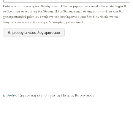
Εισάγετε μια έγκυρη διεύθυνση e-mail. Όλα τα μηνύματα e-mail από το σύστημα θα
στέλνονται σε αυτή τη διεύθυνση. Η διεύθυνση e-mail δε δημοσιοποιείται και θα
χρησιμοποιηθεί μόνο αν ζητήσετε νέο συνθηματικό εισόδου ή αν θελήσετε να
παίρνετε κάποιες ειδήσεις ή ειδοποιήσεις μέσω e-mail.
Είσοδος
| Δημοτική κίνηση για τη Πάτρα, Κοινοτικόν