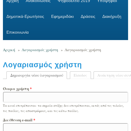
Αρχική
Ανακοινώσεις
Ψηφοδέλτιο 2019
Υποψήφιοι
Δημοτικά-Ερωτήσεις
Εφημεριδάκι
Δράσεις
Διακήρυξη
Επικοινωνία
Αρχική
»
Λογαριασμός χρήστη
»
Λογαριασμός χρήστη
Λογαριασμός χρήστη
Δημιουργία νέου λογαριασμού
(ενεργή καρτέλα)
Είσοδος
Ανάκτηση νέου συν
Πρωτεύουσες καρτέλες
Όνομα χρήστη
*
Τα κενά επιτρέπονται· τα σημεία στίξης δεν επιτρέπονται, εκτός από τις τελείες,
τις παύλες, τις αποστρόφους, και τις κάτω παύλες.
Διεύθυνση e-mail
*