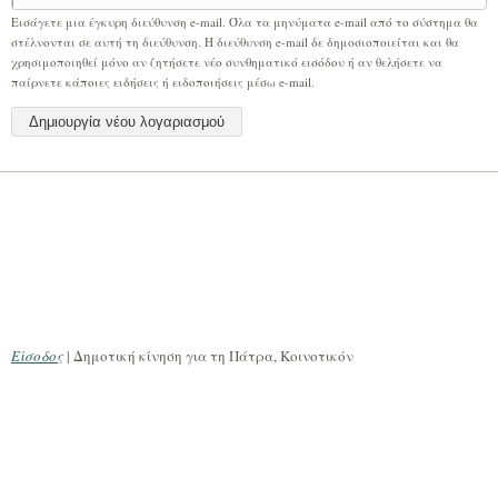
Εισάγετε μια έγκυρη διεύθυνση e-mail. Όλα τα μηνύματα e-mail από το σύστημα θα
στέλνονται σε αυτή τη διεύθυνση. Η διεύθυνση e-mail δε δημοσιοποιείται και θα
χρησιμοποιηθεί μόνο αν ζητήσετε νέο συνθηματικό εισόδου ή αν θελήσετε να
παίρνετε κάποιες ειδήσεις ή ειδοποιήσεις μέσω e-mail.
Είσοδος
| Δημοτική κίνηση για τη Πάτρα, Κοινοτικόν