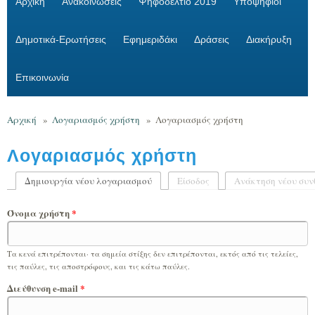
Αρχική
Ανακοινώσεις
Ψηφοδέλτιο 2019
Υποψήφιοι
Δημοτικά-Ερωτήσεις
Εφημεριδάκι
Δράσεις
Διακήρυξη
Επικοινωνία
Αρχική
»
Λογαριασμός χρήστη
»
Λογαριασμός χρήστη
Λογαριασμός χρήστη
Δημιουργία νέου λογαριασμού
(ενεργή καρτέλα)
Είσοδος
Ανάκτηση νέου συν
Πρωτεύουσες καρτέλες
Όνομα χρήστη
*
Τα κενά επιτρέπονται· τα σημεία στίξης δεν επιτρέπονται, εκτός από τις τελείες,
τις παύλες, τις αποστρόφους, και τις κάτω παύλες.
Διεύθυνση e-mail
*