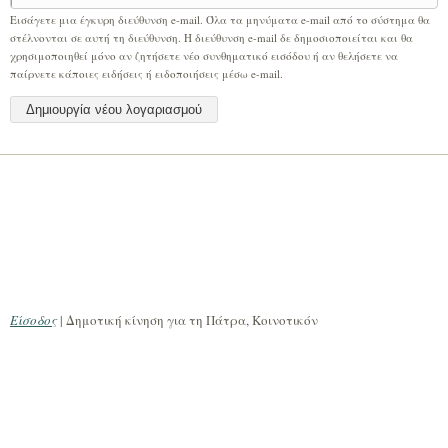
Εισάγετε μια έγκυρη διεύθυνση e-mail. Όλα τα μηνύματα e-mail από το σύστημα θα
στέλνονται σε αυτή τη διεύθυνση. Η διεύθυνση e-mail δε δημοσιοποιείται και θα
χρησιμοποιηθεί μόνο αν ζητήσετε νέο συνθηματικό εισόδου ή αν θελήσετε να
παίρνετε κάποιες ειδήσεις ή ειδοποιήσεις μέσω e-mail.
Είσοδος
| Δημοτική κίνηση για τη Πάτρα, Κοινοτικόν