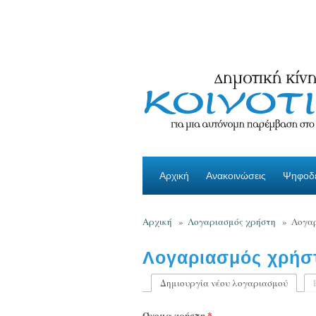
Παράκαμψη προς το κυρίως περιεχόμενο
Αρχική
Ανακοινώσεις
Ψηφοδέ
Αρχική
»
Λογαριασμός χρήστη
»
Λογαρ
Λογαριασμός χρήσ
Δημιουργία νέου λογαριασμού
(ενεργ
Πρωτεύουσες καρτέλ
Όνομα χρήστη
*