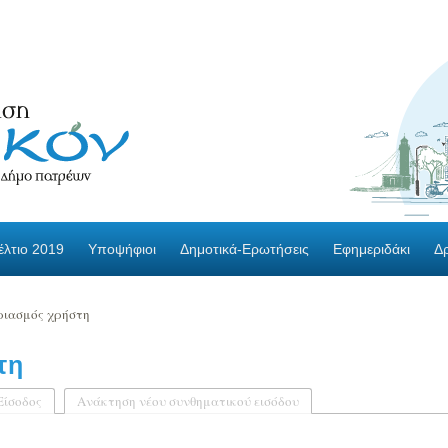
λτιο 2019
Υποψήφιοι
Δημοτικά-Ερωτήσεις
Εφημεριδάκι
Δ
ιασμός χρήστη
τη
ή καρτέλα)
Είσοδος
Ανάκτηση νέου συνθηματικού εισόδου
ες