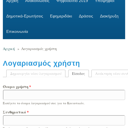
Αρχική
Ανακοινώσεις
Ψηφοδέλτιο 2019
Υποψήφιοι
Δημοτικά-Ερωτήσεις
Εφημεριδάκι
Δράσεις
Διακήρυξη
Επικοινωνία
Αρχική
»
Λογαριασμός χρήστη
Λογαριασμός χρήστη
Δημιουργία νέου λογαριασμού
Είσοδος
(ενεργή καρτέλα)
Ανάκτηση νέου συν
Πρωτεύουσες καρτέλες
Όνομα χρήστη
*
Εισάγετε το όνομα λογαριασμού σας για το Κοινοτικόν.
Συνθηματικό
*