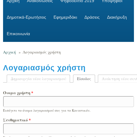
Αρχική
Ανακοινώσεις
Ψηφοδέλτιο 2019
Υποψήφιοι
Δημοτικά-Ερωτήσεις
Εφημεριδάκι
Δράσεις
Διακήρυξη
Επικοινωνία
Αρχική
»
Λογαριασμός χρήστη
Λογαριασμός χρήστη
Δημιουργία νέου λογαριασμού
Είσοδος
(ενεργή καρτέλα)
Ανάκτηση νέου συν
Πρωτεύουσες καρτέλες
Όνομα χρήστη
*
Εισάγετε το όνομα λογαριασμού σας για το Κοινοτικόν.
Συνθηματικό
*