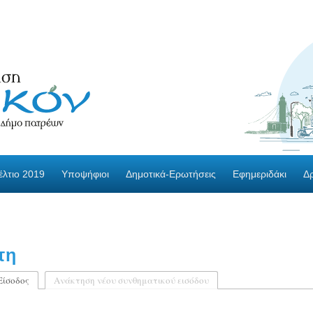
λτιο 2019
Υποψήφιοι
Δημοτικά-Ερωτήσεις
Εφημεριδάκι
Δ
τη
Είσοδος
(ενεργή καρτέλα)
Ανάκτηση νέου συνθηματικού εισόδου
ες