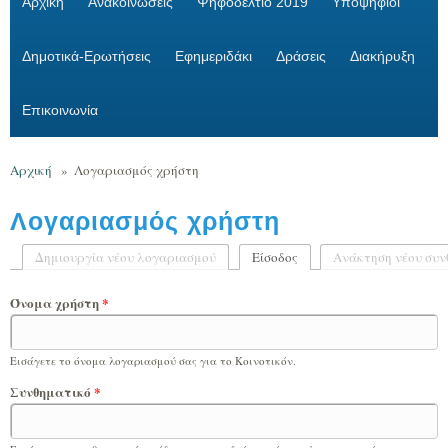
Αρχική
Ανακοινώσεις
Ψηφοδέλτιο 2019
Υποψήφιοι
Δημοτικά-Ερωτήσεις
Εφημεριδάκι
Δράσεις
Διακήρυξη
Επικοινωνία
Αρχική
»
Λογαριασμός χρήστη
Λογαριασμός χρήστη
Δημιουργία νέου λογαριασμού
Είσοδος
(ενεργή καρτέλα)
Ανάκτηση νέου συν
Πρωτεύουσες καρτέλες
Όνομα χρήστη
*
Εισάγετε το όνομα λογαριασμού σας για το Κοινοτικόν.
Συνθηματικό
*