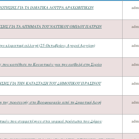
ΩΤΗΣΗΣ ΓΙΑ ΤΑ ΙΑΜΑΤΙΚΑ ΛΟΥΤΡΑ ΑΡΑΧΩΒΙΤΙΚΩΝ
adm
ΗΣ ΓΙΑ ΤΑ ΑΙΤΗΜΑΤΑ ΤΟΥ ΝΑΥΤΙΚΟΥ ΟΜΙΛΟΥ ΠΑΤΡΩΝ
adm
την κλιματική αλλαγή (25 Οκτωβρίου, Αγορά Αργύρη)
adm
 που κατέθεσε το Κοινοτικόν για την εισβολή στη Συρία
adm
ΣΗΣ ΓΙΑ ΤΗΝ ΚΑΤΑΣΤΑΣΗ ΤΟΥ ΔΗΜΟΤΙΚΟΥ ΠΡΑΣΙΝΟΥ
adm
η της προσευχής στο Βρεφοκομείο από τη Δημοτική Αρχή
adm
οτικόν που συμμετέχουν στα νομικά πρόσωπα του Δήμου
adm