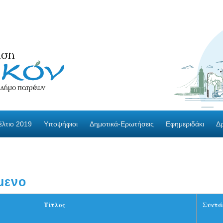
λτιο 2019
Υποψήφιοι
Δημοτικά-Ερωτήσεις
Εφημεριδάκι
Δ
μενο
Τίτλος
Συντά