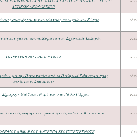
Α ΤΑ ΚΟΙΝΟΧΡΗΣΤΑ ΠΟΔΗΛΑΤΑ ΚΑΙ ΤΙΣ «ΕΞΥΠΝΕΣ» ΣΤΑΣΕΙΣ
adm
ΑΣΤΙΚΩΝ ΛΕΩΦΟΡΕΙΩΝ
εθνικές εκλογές και την κατάσταση σε Αιγαίο και Κύπρο
adm
οινοτικόν για τα αποτελέσματα των Δημοτικών Εκλογών
adm
ΥΠΟΨΗΦΙΟΙ 2019 -ΒΙΟΓΡΑΦΙΚΑ
adm
ορέων για την Προστασία από το Παθητικό Κάπνισμα προς
adm
υποψήφιους Δημάρχους
ς Δήμαρχος Θεόδωρος Ντρίνιας στο Ράδιο Γάμμα
adm
ια την κεντρική προεκλογική συγκέντρωση του Κοινοτικόν
adm
ΨΗΦΙΟΥ ΔΗΜΑΡΧΟΥ Θ.ΝΤΡΙΝΙΑ ΣΤΟΥΣ ΤΡΙΤΕΚΝΟΥΣ
adm