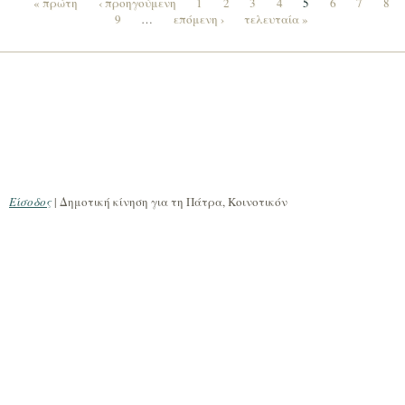
« πρώτη
‹ προηγούμενη
1
2
3
4
5
6
7
8
9
…
επόμενη ›
τελευταία »
Σελίδες
Είσοδος
| Δημοτική κίνηση για τη Πάτρα, Κοινοτικόν