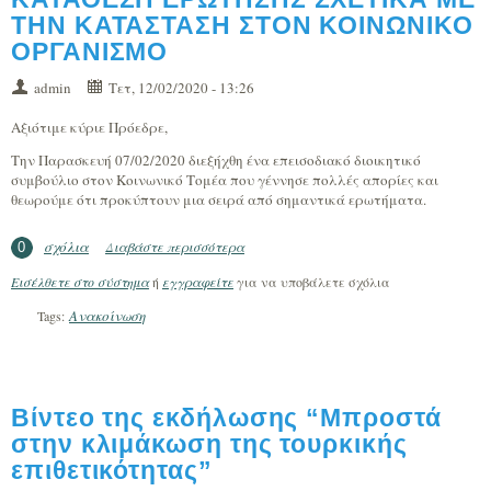
ΤΗΝ ΚΑΤΑΣΤΑΣΗ ΣΤΟΝ ΚΟΙΝΩΝΙΚΟ
ΟΡΓΑΝΙΣΜΟ
admin
Τετ, 12/02/2020 - 13:26
Αξιότιμε κύριε Πρόεδρε,
Την Παρασκευή 07/02/2020 διεξήχθη ένα επεισοδιακό διοικητικό
συμβούλιο στον Κοινωνικό Τομέα που γέννησε πολλές απορίες και
θεωρούμε ότι προκύπτουν μια σειρά από σημαντικά ερωτήματα.
σχόλια
Διαβάστε περισσότερα
για ΚΑΤΑΘΕΣΗ ΕΡΩΤΗΣΗΣ ΣΧΕΤΙΚΑ ΜΕ
0
ΤΗΝ ΚΑΤΑΣΤΑΣΗ ΣΤΟΝ ΚΟΙΝΩΝΙΚΟ
Εισέλθετε στο σύστημα
ή
εγγραφείτε
για να υποβάλετε σχόλια
ΟΡΓΑΝΙΣΜΟ
Ανακοίνωση
Tags:
Βίντεο της εκδήλωσης “Μπροστά
στην κλιμάκωση της τουρκικής
επιθετικότητας”