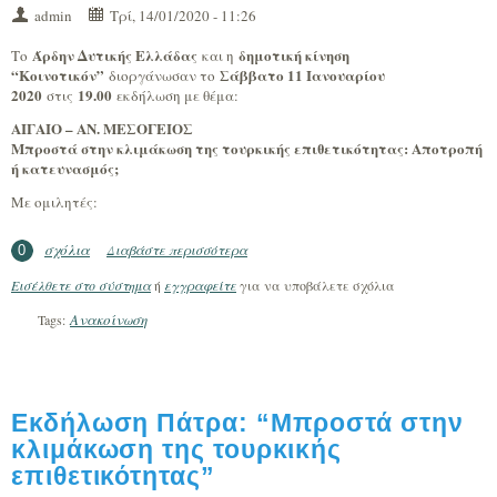
admin
Τρί, 14/01/2020 - 11:26
Άρδην Δυτικής Ελλάδας
δημοτική κίνηση
Το
και η
“Κοινοτικόν”
Σάββατο 11 Ιανουαρίου
διοργάνωσαν το
2020
19.00
στις
εκδήλωση με θέμα:
ΑΙΓΑΙΟ – ΑΝ. ΜΕΣΟΓΕΙΟΣ
Μπροστά στην κλιμάκωση της τουρκικής επιθετικότητας: Αποτροπή
ή κατευνασμός;
Με ομιλητές:
σχόλια
Διαβάστε περισσότερα
για Βίντεο της εκδήλωσης “Μπροστά στην
0
κλιμάκωση της τουρκικής επιθετικότητας”
Εισέλθετε στο σύστημα
ή
εγγραφείτε
για να υποβάλετε σχόλια
Ανακοίνωση
Tags:
Εκδήλωση Πάτρα: “Μπροστά στην
κλιμάκωση της τουρκικής
επιθετικότητας”