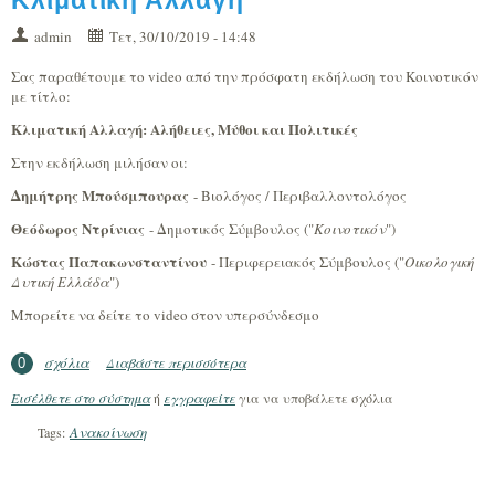
admin
Τετ, 30/10/2019 - 14:48
Σας παραθέτουμε το video από την πρόσφατη εκδήλωση του Κοινοτικόν
με τίτλο:
Κλιματική Αλλαγή: Αλήθειες, Μύθοι και Πολιτικές
Στην εκδήλωση μιλήσαν οι:
Δημήτρης Μπούσμπουρας
- Βιολόγος / Περιβαλλοντολόγος
Θεόδωρος Ντρίνιας
- Δημοτικός Σύμβουλος ("
Κοινοτικόν
")
Κώστας Παπακωνσταντίνου
- Περιφερειακός Σύμβουλος ("
Οικολογική
Δυτική Ελλάδα
")
Μπορείτε να δείτε το video στον υπερσύνδεσμο
σχόλια
Διαβάστε περισσότερα
για Βίντεο εκδήλωσης για την Κλιματική
0
Αλλαγή
Εισέλθετε στο σύστημα
ή
εγγραφείτε
για να υποβάλετε σχόλια
Ανακοίνωση
Tags: