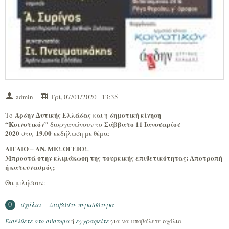
admin
Τρί, 07/01/2020 - 13:35
Άρδην Δυτικής Ελλάδας
δημοτική κίνηση
Το
και η
“Κοινοτικόν”
Σάββατο 11 Ιανουαρίου
διοργανώνουν το
2020
19.00
στις
εκδήλωση με θέμα:
ΑΙΓΑΙΟ – ΑΝ. ΜΕΣΟΓΕΙΟΣ
Μπροστά στην κλιμάκωση της τουρκικής επιθετικότητας: Αποτροπή
ή κατευνασμός;
Θα μιλήσουν:
σχόλια
Διαβάστε περισσότερα
για Εκδήλωση Πάτρα: “Μπροστά στην
0
κλιμάκωση της τουρκικής επιθετικότητας”
Εισέλθετε στο σύστημα
ή
εγγραφείτε
για να υποβάλετε σχόλια