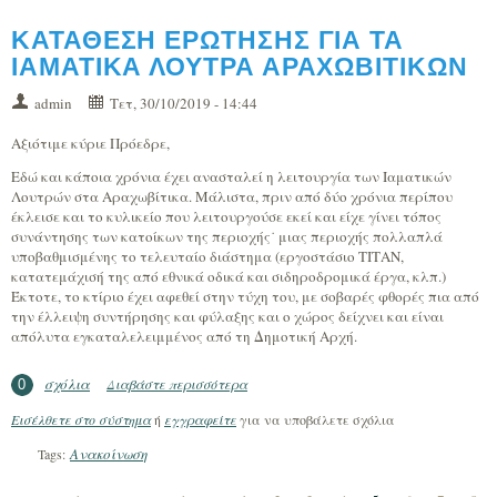
ΚΑΤΑΘΕΣΗ ΕΡΩΤΗΣΗΣ ΓΙΑ ΤΑ
ΙΑΜΑΤΙΚΑ ΛΟΥΤΡΑ ΑΡΑΧΩΒΙΤΙΚΩΝ
admin
Τετ, 30/10/2019 - 14:44
Αξιότιμε κύριε Πρόεδρε,
Εδώ και κάποια χρόνια έχει ανασταλεί η λειτουργία των Ιαματικών
Λουτρών στα Αραχωβίτικα. Μάλιστα, πριν από δύο χρόνια περίπου
έκλεισε και το κυλικείο που λειτουργούσε εκεί και είχε γίνει τόπος
συνάντησης των κατοίκων της περιοχής˙ μιας περιοχής πολλαπλά
υποβαθμισμένης το τελευταίο διάστημα (εργοστάσιο ΤΙΤΑΝ,
κατατεμάχισή της από εθνικά οδικά και σιδηροδρομικά έργα, κλπ.)
Έκτοτε, το κτίριο έχει αφεθεί στην τύχη του, με σοβαρές φθορές πια από
την έλλειψη συντήρησης και φύλαξης και ο χώρος δείχνει και είναι
απόλυτα εγκαταλελειμμένος από τη Δημοτική Αρχή.
σχόλια
Διαβάστε περισσότερα
για ΚΑΤΑΘΕΣΗ ΕΡΩΤΗΣΗΣ ΓΙΑ ΤΑ
0
ΙΑΜΑΤΙΚΑ ΛΟΥΤΡΑ ΑΡΑΧΩΒΙΤΙΚΩΝ
Εισέλθετε στο σύστημα
ή
εγγραφείτε
για να υποβάλετε σχόλια
Ανακοίνωση
Tags: