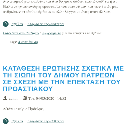
στο ατομικό μας καβούκι και στο δόγμα ο σώζων εαυτώ σωθήτω ή αν
δίπλα στην αυτονόητη προστασία του εαυτού μας και των δικών μας
ανθρώπων σταθούμε όρθιοι και αλληλέγγυοι ο ένας στον άλλον.
σχόλια
Διαβάστε περισσότερα
για Βοήθεια στις προμήθειες ειδών
0
πρώτης ανάγκης.
Εισέλθετε στο σύστημα
ή
εγγραφείτε
για να υποβάλετε σχόλια
Ανακοίνωση
Tags:
ΚΑΤΑΘΕΣΗ ΕΡΩΤΗΣΗΣ ΣΧΕΤΙΚΑ ΜΕ
ΤΗ ΣΙΩΠΗ ΤΟΥ ΔΗΜΟΥ ΠΑΤΡΕΩΝ
ΣΕ ΣΧΕΣΗ ΜΕ ΤΗΝ ΕΠΕΚΤΑΣΗ ΤΟΥ
ΠΡΟΑΣΤΙΑΚΟΥ
admin
Τετ, 04/03/2020 - 14:52
Αξιότιμε κύριε Πρόεδρε,
σχόλια
Διαβάστε περισσότερα
για ΚΑΤΑΘΕΣΗ ΕΡΩΤΗΣΗΣ ΣΧΕΤΙΚΑ ΜΕ
0
ΤΗ ΣΙΩΠΗ ΤΟΥ ΔΗΜΟΥ ΠΑΤΡΕΩΝ ΣΕ