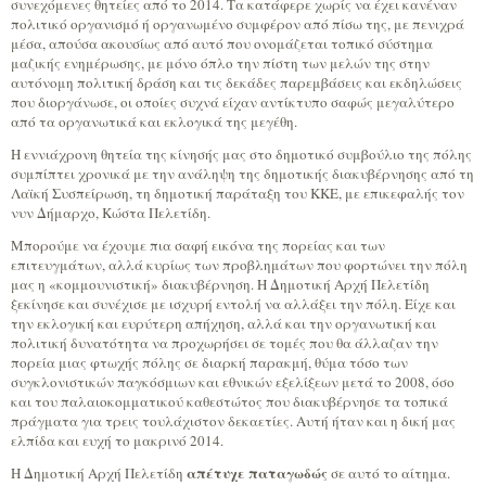
συνεχόμενες θητείες από το 2014. Τα κατάφερε χωρίς να έχει κανέναν
πολιτικό οργανισμό ή οργανωμένο συμφέρον από πίσω της, με πενιχρά
μέσα, απούσα ακουσίως από αυτό που ονομάζεται τοπικό σύστημα
μαζικής ενημέρωσης, με μόνο όπλο την πίστη των μελών της στην
αυτόνομη πολιτική δράση και τις δεκάδες παρεμβάσεις και εκδηλώσεις
που διοργάνωσε, οι οποίες συχνά είχαν αντίκτυπο σαφώς μεγαλύτερο
από τα οργανωτικά και εκλογικά της μεγέθη.
Η εννιάχρονη θητεία της κίνησής μας στο δημοτικό συμβούλιο της πόλης
συμπίπτει χρονικά με την ανάληψη της δημοτικής διακυβέρνησης από τη
Λαϊκή Συσπείρωση, τη δημοτική παράταξη του ΚΚΕ, με επικεφαλής τον
νυν Δήμαρχο, Κώστα Πελετίδη.
Μπορούμε να έχουμε πια σαφή εικόνα της πορείας και των
επιτευγμάτων, αλλά κυρίως των προβλημάτων που φορτώνει την πόλη
μας η «κομμουνιστική» διακυβέρνηση. Η Δημοτική Αρχή Πελετίδη
ξεκίνησε και συνέχισε με ισχυρή εντολή να αλλάξει την πόλη. Είχε και
την εκλογική και ευρύτερη απήχηση, αλλά και την οργανωτική και
πολιτική δυνατότητα να προχωρήσει σε τομές που θα άλλαζαν την
πορεία μιας φτωχής πόλης σε διαρκή παρακμή, θύμα τόσο των
συγκλονιστικών παγκόσμιων και εθνικών εξελίξεων μετά το 2008, όσο
και του παλαιοκομματικού καθεστώτος που διακυβέρνησε τα τοπικά
πράγματα για τρεις τουλάχιστον δεκαετίες. Αυτή ήταν και η δική μας
ελπίδα και ευχή το μακρινό 2014.
απέτυχε παταγωδώς
Η Δημοτική Αρχή Πελετίδη
σε αυτό το αίτημα.