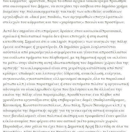
του κόμματος˙ φρόντισε, παρά το όποιο αρχικό νοικοκύρεμα προώθησε
στα οικονομικά του Δήμου, να συνεχίσει την ασέβεια στο δημόσιο χρήμα
διαμέσου της παλαιοκομματικής τακτικής των απευθείας αναθέσεων
εργολαβιών σε «δικά μας παιδιά», των αργομισθιών επαγγελματικών
στελεχών του κόμματος και του «χαρίσματος» ποινών και προστίμων.
Αυτό δεν σημαίνει ότι επιμέρους δράσεις στον κοινωνικό/προνοιακό,
σχολικό ή πολιτιστικό τομέα δεν ήταν επιτυχείς ή στη σωστή
κατεύθυνση. Σημαίνει ότι ο «σκληρός πυρήνας» των αναγκών της πόλης
έμεινε ανέπαφος ή χειροτέρεψε. Οι δημόσιοι χώροι λεηλατούνται
ασύστολα από μικρο/μεγαλο-συμφέροντα και γίνονται απροσπέλαστοι
για ευάλωτα τμήματα του πληθυσμού, με τη δημοτική αρχή να «κλείνει
το μάτι» στην ιδιότυπη αυτή ιδιωτικοποίηση του δημόσιου χώρου δια της
αρπαγής˙ το κυκλοφοριακό είναι στη χειρότερη κατάσταση από ποτέ˙
κρίσιμες υποδομές και λειτουργίες (ύδρευση, ανακύκλωση, ενέργεια,
συγκοινωνία, εγκαταστάσεις ελλιμενισμού σκαφών, όλο το παραλιακό
μέτωπο κλπ.) είναι παρατημένες ή στον αυτόματο πιλότο˙ η οργανωτική
αδυναμία να ολοκληρωθούν έργα που ξεκίνησαν και θα άλλαζαν την
εικόνα της πόλης είναι παροιμιώδης, προσθέτοντας ένα πλήθος από
χρονίζοντα εργοτάξια στις ήδη επιβαρυμένες δομές (ποδηλατόδρομος,
Κανακάρη, Κωνσταντινουπόλεως, Άνω πόλη, Τριών Ναυάρχων κλπ.)˙ η
αδιαφορία της δημοτικής αρχής για τη γενικευμένη αστική ανομία και
τους βανδαλισμούς είναι πολιτικά σκόπιμη και τροφοδοτεί έναν φαύλο
κύκλο ανομίας που φέρνει στο νου αστικά γκέτο μακρινών χωρών.
Παραδόξως, όσο χάλια τα έχει πάει η Δημοτική Αρχή Πελετίδη σε όλα τα
παραπάνω, τόσο περίφημα τα πηγαίνει σε «αγωνιστικές» τελετουργίες