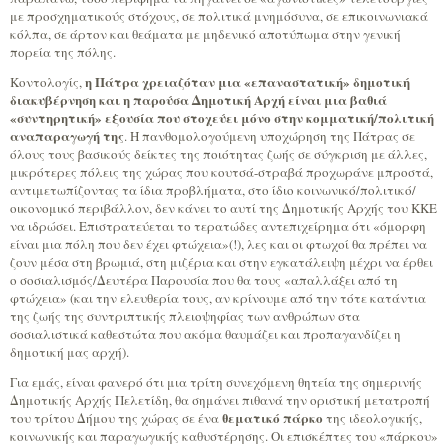
με προσχηματικούς στόχους, σε πολιτικά μνημόσυνα, σε επικοινωνιακά
κόλπα, σε άρτον και θεάματα με μηδενικό αποτύπωμα στην γενική
πορεία της πόλης.
η Πάτρα χρειαζόταν μια «επαναστατική» δημοτική
Κοντολογίς,
διακυβέρνηση και η παρούσα Δημοτική Αρχή είναι μια βαθιά
«συντηρητική» εξουσία που στοχεύει μόνο στην κομματική/πολιτική
αναπαραγωγή της
. Η πανθομολογούμενη υποχώρηση της Πάτρας σε
όλους τους βασικούς δείκτες της ποιότητας ζωής σε σύγκριση με άλλες,
μικρότερες πόλεις της χώρας που κουτσά-στραβά προχωράνε μπροστά,
αντιμετωπίζοντας τα ίδια προβλήματα, στο ίδιο κοινωνικό/πολιτικό/
οικονομικό περιβάλλον, δεν κάνει το αυτί της Δημοτικής Αρχής του ΚΚΕ
να ιδρώσει. Επιστρατεύεται το τερατώδες αντεπιχείρημα ότι «όμορφη
είναι μια πόλη που δεν έχει φτώχεια»(!), λες και οι φτωχοί θα πρέπει να
ζουν μέσα στη βρωμιά, στη μιζέρια και στην εγκατάλειψη μέχρι να έρθει
ο σοσιαλισμός/Δευτέρα Παρουσία που θα τους «απαλλάξει από τη
φτώχεια» (και την ελευθερία τους, αν κρίνουμε από την τότε κατάντια
της ζωής της συντριπτικής πλειοψηφίας των ανθρώπων στα
σοσιαλιστικά καθεστώτα που ακόμα θαυμάζει και προπαγανδίζει η
δημοτική μας αρχή).
Για εμάς, είναι φανερό ότι μια τρίτη συνεχόμενη θητεία της σημερινής
Δημοτικής Αρχής Πελετίδη, θα σημάνει πιθανά την οριστική μετατροπή
θεματικό πάρκο
του τρίτου Δήμου της χώρας σε ένα
της ιδεολογικής,
κοινωνικής και παραγωγικής καθυστέρησης. Οι επισκέπτες του «πάρκου»