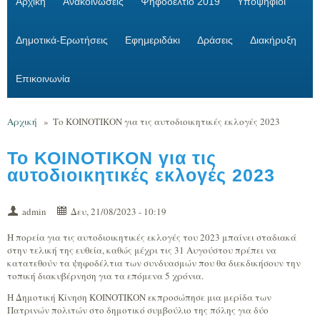
Αρχική
Ανακοινώσεις
Ψηφοδέλτιο 2019
Υποψήφιοι
Δημοτικά-Ερωτήσεις
Εφημεριδάκι
Δράσεις
Διακήρυξη
Επικοινωνία
Αρχική
»
Το ΚΟΙΝΟΤΙΚΟΝ για τις αυτοδιοικητικές εκλογές 2023
Το ΚΟΙΝΟΤΙΚΟΝ για τις
αυτοδιοικητικές εκλογές 2023
admin
Δευ, 21/08/2023 - 10:19
Η πορεία για τις αυτοδιοικητικές εκλογές του 2023 μπαίνει σταδιακά
στην τελική της ευθεία, καθώς μέχρι τις 31 Αυγούστου πρέπει να
κατατεθούν τα ψηφοδέλτια των συνδυασμών που θα διεκδικήσουν την
τοπική διακυβέρνηση για τα επόμενα 5 χρόνια.
Η Δημοτική Κίνηση ΚΟΙΝΟΤΙΚΟΝ εκπροσώπησε μια μερίδα των
Πατρινών πολιτών στο δημοτικό συμβούλιο της πόλης για δύο