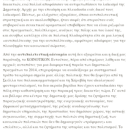
δεκαετιών, ενώ πολλοί αποφάσισαν να αντιμετωπίσουν το λαϊκισμό της
Δημοτικής Αρχής με την επινόηση και πλειοδοσία ενός δικού τους
λαϊκισμού. Πάντως, με ελάχιστες εξαιρέσεις, όποια αντιπολιτευτική
στρατηγική και αν ακολουθήθηκε, ήταν σαφές ότι στερούταν ενός
στιβαρού και συνεκτικού οραματικού υποβάθρου που να είναι ριζωμένο
στις πραγματικές, πολύπλευρες, ανάγκες της πόλης και του λαού της,
και συνήθως κατέληγε είτε σε πολιτική πλαδαρότητα είτε σε μια λογική
«αντιπολίτευσης για την αντιπολίτευση», αμφότερες αδιάφορες για την
πλειοψηφία του κοινωνικού σώματος.
αντιπολιτευτική αδυναμία
Από την
αυτή δεν εξαιρείται και η δική μας
παράταξη, το ΚΟΙΝΟΤΙΚΟΝ. Εντούτοις, πέρα από επιμέρους λάθη και τις
αρχικές αυταπάτες για μια διαφορετική πορεία των δημοτικών
πραγμάτων το 2014, επιχειρήσαμε να αναδείξουμε με συστηματικό
τρόπο τα κρίσιμα σημεία μιας άλλης πολιτικής που θα ξεφεύγει από τη
Σκύλλα του παλαιοκομματισμού και τη Χάρυβδη του ιδεολογικού
φονταμενταλισμού, τα δυο ακραία βαρίδια που έχουν καταδικάσει την
πόλη στην καθυστέρηση και την παρακμή τρεις δεκαετίες τώρα. Γι’ αυτό
και βάλαμε στο κέντρο της δημοτικής μας δράσης τα ζητήματα της
παραγωγικής ανασυγκρότησης, της ενεργειακής αυτονομίας, του
ψηφιακού μετασχηματισμού, της ριζικής αναδιοργάνωσης των
δημοτικών υπηρεσιών, της προστασίας του δημόσιου χώρου, της αστικής
συγκοινωνίας, της συμμετοχής των πολιτών στη δημοτική ζωή, των
κοινωνικών πολιτικών που δεν θα δημιουργούν «τρόφιμους» και
«πελάτες», αλλά και τα ζητήματα της ιστορίας και του πολιτισμού. Το