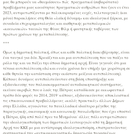
μας θα μπορούν να «θαυμάσουν» πώς πραγματικά (σοβαρότατα)
προβλήματα μιας κοινότητας πραγματικών ανθρώπων που ζουν εν έτει
2023, αντιμετωπίζονται με πολυκαιρισμένες ευχές, τελετουργικές (και
μόνο) παρακλήσεις στη Θεία «λαϊκή δύναμη» και ιδεολογικά ξόρκια, με
συνοδεία επιχειρηματολογίας και αισθητικής μεταπολεμικών
«κοινωνικών» ταινιών της Φίνος Φίλμ ή φοιτητικής ταβέρνας των
πρώτων χρόνων της μεταπολίτευσης.
***
Όμως η δημοτική πολιτική, όπως και κάθε πολιτική διακυβέρνησης, είναι
ένα τανγκό για δύο. Χρειάζεται και μια αντιπολίτευση που να παίζει το
ρόλο της και να πιέζει την όποια δημοτική αρχή. Είναι γεγονός ότι μια
τέτοια αντιπολίτευση εδώ και εννέα χρόνια δεν υπήρξε (με χειρότερη σε
κάθε θητεία την κατάσταση στην εκάστοτε μείζονα αντιπολίτευση).
Κάποιες δυνάμεις αντιπολιτεύονταν στη βάση υποστήριξης και
εξιδανίκευσης του παλαιοκομματικού αυτοδιοικητικού συστήματος,
εκείνου ακριβώς που ο λαός της Πάτρας καταδίκασε με εκκωφαντικό
τρόπο δύο φορές το 2014, 2019˙ κάποιες, εξιδανικεύοντας αποκλειστικά
τις επικοινωνιακά προβαλλόμενες «καλές πρακτικές» άλλων Δήμων
στην Ελλάδα, αγνοώντας το πανελλαδικά ιδιαίτερο μέγεθος της
παραγωγικής, οικονομικής και κοινωνικής πανωλεθρίας που έχει υποστεί
η Πάτρα, ήδη από πολύ πριν τα Μνημόνια˙ άλλες πάλι αντιμετώπισαν
την ιδεολογικοποίηση των δημοτικών λειτουργιών από τη Δημοτική
Αρχή του ΚΚΕ με μια αντίστροφη ιδεολογικοποίηση, επιστρατεύοντας
συστηματικά την «αντικομμουνιστική» δημαγωγία περασμένων