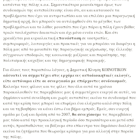
κατάντια της πόλης κ.ο.κ. Σημαντικότερο μειονέκτημα όμως των
συνδυασμών της αντιπολίτευσης είναι ότι, αν και κατανοούν τα
προβλήματα που έχει να αντιμετωπίσει και να επιλύσει μια παραγωγική
δημοτική αρχή, δεν μπορούν να αντιληφθούν ότι το μέγεθος των
προβλημάτων και το λάθος μονοπάτι που έχει πάρει η πόλη έχουν βάθος
τριών τουλάχιστον δεκαετιών και όχι μόνο εννέα ετών. Και ότι
επανάσταση
χρειάζεται μια κυριολεκτική
σε νοοτροπίες,
συμπεριφορές, λειτουργίες και πρακτικές για να μπορέσει να διαφύγει η
πόλη μας από το μονοπάτι της παραγωγικής εκχέρσωσης, της έλλειψης
σύγχρονων υποδομών, της κοινωνικής μιζέριας και παραίτησης, της
πολιτισμικής καχεξίας και της δημογραφικής παρακμής.
Για όλους τους παραπάνω λόγους, η Δημοτική Κίνηση ΚΟΙΝΟΤΙΚΟΝ
αδυνατεί να συμμετέχει στις ερχόμενες αυτοδιοικητικές εκλογές,
είτε αυτόνομα είτε σε συνεργασία με υπάρχοντες συνδυασμούς
.
Καλούμε τους φίλους και τις φίλες που όλα αυτά τα χρόνια
παρακολουθούν τις παρεμβάσεις μας ή συμμετέχουν ενεργά σε αυτές, να
ψηφίσουν κατά συνείδηση και χωρίς αυταπάτες εκείνο το συνδυασμό που
κατά την κρίση τους μπορεί να επιφέρει ένα ελάχιστο καλό στην πόλη
και να τη βοηθήσει να κάνει έστω ένα βήμα εμπρός. Εμείς, σαν ενεργή
θα συνεχίσουμε
ομάδα με ζωή και δράση από το 2007,
τις παρεμβάσεις
μας τόσο κατά την προεκλογική περίοδο όσο περισσότερο και μετά από
αυτήν, προσπαθώντας να βάζουμε στο επίκεντρο του δημόσιου διαλόγου
εκείνα τα ζητήματα που θεωρούμε κρίσιμα για μια αλλαγή στην πορεία
της πόλης.