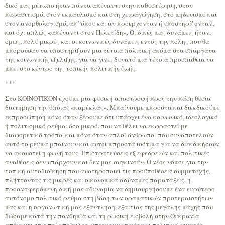
δικό μας μέτωπο ήταν πάντα απέναντι στην καθυστέρηση, στον
παρασιτισμό, στον εκμαυλισμό και στη χειραγώγηση, στο μηδενισμό και
στον ανορθολογισμό, απ’ όπου και αν προέρχονταν ή υποστηρίζονταν,
και όχι απλώς «απέναντι στον Πελετίδη». Οι δικές μας δυνάμεις ήταν,
όμως, πολύ μικρές και οι κοινωνικές δυνάμεις εντός της πόλης που θα
μπορούσαν να υποστηρίξουν μια τέτοια πολιτική ακόμα στα σπάργανα
της κοινωνικής εξέλιξης, για να γίνει δυνατό μια τέτοια προσπάθεια να
μπει στο κέντρο της τοπικής πολιτικής ζωής.
***
Στο ΚΟΙΝΟΤΙΚΟΝ έχουμε μια φυσική αποστροφή προς την πάση θυσία
διατήρηση της όποιας «καρέκλας». Μπαίνουμε μπροστά και διεκδικούμε
εκπροσώπηση μόνο όταν ξέρουμε ότι υπάρχει ένα κοινωνικό, ιδεολογικό
ή πολιτισμικό ρεύμα, όσο μικρό, που να θέλει να εκφραστεί με
διαφορετικό τρόπο, και μόνο όταν απλοί άνθρωποι που συναποτελούν
αυτό το ρεύμα μπαίνουν και αυτοί μπροστά ισότιμα για να διεκδικήσουν
να ακουστεί η φωνή τους. Επιστρατεύσεις εξ εφεδρειών και πολιτικές
αναθέσεις δεν υπάρχουν και δεν μας συγκινούν. Ο νέος νόμος για την
τοπική αυτοδιοίκηση που αυστηροποιεί τις προϋποθέσεις συμμετοχής,
πλήττοντας τις μικρές και οικονομικά αδύναμες παρατάξεις, η
προαναφερόμενη δική μας αδυναμία να δημιουργήσουμε ένα ευρύτερο
αυτόνομο πολιτικό ρεύμα στη βάση των οραματικών προτεραιοτήτων
μας και η οργανωτική μας εξάντληση, εξαιτίας της μεγάλης μάχης που
δώσαμε κατά την πανδημία και τη ρωσική εισβολή στην Ουκρανία