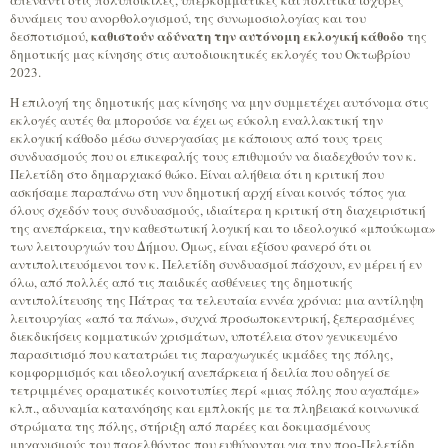
απέναντι στις πολυποίκιλες, υπερκομματικές και πολιτικά ισχυρές
δυνάμεις του ανορθολογισμού, της συνωμοσιολογίας και του
καθιστούν αδύνατη την αυτόνομη εκλογική κάθοδο
δεσποτισμού,
της
δημοτικής μας κίνησης στις αυτοδιοικητικές εκλογές του Οκτωβρίου
2023.
Η επιλογή της δημοτικής μας κίνησης να μην συμμετέχει αυτόνομα στις
εκλογές αυτές θα μπορούσε να έχει ως εύκολη εναλλακτική την
εκλογική κάθοδο μέσω συνεργασίας με κάποιους από τους τρεις
συνδυασμούς που οι επικεφαλής τους επιθυμούν να διαδεχθούν τον κ.
Πελετίδη στο δημαρχιακό θώκο. Είναι αλήθεια ότι η κριτική που
ασκήσαμε παραπάνω στη νυν δημοτική αρχή είναι κοινός τόπος για
όλους σχεδόν τους συνδυασμούς, ιδιαίτερα η κριτική στη διαχειριστική
της ανεπάρκεια, την καθεστωτική λογική και το ιδεολογικό «μπούκωμα»
των λειτουργιών του Δήμου. Όμως, είναι εξίσου φανερό ότι οι
αντιπολιτευόμενοι τον κ. Πελετίδη συνδυασμοί πάσχουν, εν μέρει ή εν
όλω, από πολλές από τις παιδικές ασθένειες της δημοτικής
αντιπολίτευσης της Πάτρας τα τελευταία εννέα χρόνια: μια αντίληψη
λειτουργίας «από τα πάνω», συχνά προσωποκεντρική, ξεπερασμένες
διεκδικήσεις κομματικών χρισμάτων, υποτέλεια στον γενικευμένο
παρασιτισμό που κατατρώει τις παραγωγικές ικμάδες της πόλης,
κομφορμισμός και ιδεολογική ανεπάρκεια ή δειλία που οδηγεί σε
τετριμμένες οραματικές κοινοτυπίες περί «μιας πόλης που αγαπάμε»
κλπ., αδυναμία κατανόησης και εμπλοκής με τα πληβειακά κοινωνικά
στρώματα της πόλης, στήριξη από παρέες και δοκιμασμένους
μηχανισμούς του παρελθόντος που ευθύνονται για την προ-Πελετίδη