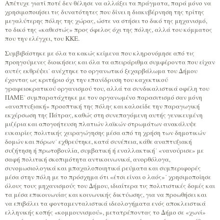
Απέτυχε γιατί ποτέ δεν θέλησε να αλλάξει τα πράγματα, παρά μόνο να
χρησιμοποιήσει τις δυνατότητες που δίνει η διακυβέρνηση της τρίτης
μεγαλύτερης πόλης της χώρας, ώστε να στήσει το δικό της μηχανισμό,
το δικό της «καθεστώς» προς όφελος όχι της πόλης, αλλά του κόμματος
που την ελέγχει, του ΚΚΕ.
Συμβιβάστηκε με όλα τα κακώς κείμενα που κληρονόμησε από τις
προηγούμενες διοικήσεις και όλα τα απειράριθμα συμφέροντα που είχαν
αυτές εκθρέψει˙ ανέχτηκε το οργανωτικό ξεχαρβάλωμα του Δήμου
έχοντας ως κριτήριο όχι την επανίδρυση του καχεκτικού
γραφειοκρατικού οργανισμού του, αλλά τα συνδικαλιστικά οφέλη του
ΠΑΜΕ˙ συμπαρατάχτηκε με τον οργανωμένο παρασιτισμό σαν μόνη
«αναπτυξιακή» προοπτική της πόλης και καλοείδε την παραγωγική
εκχέρσωση της Πάτρας, καθώς στη συνεπαγόμενη αυτής γενικευμένη
μιζέρια και απογοήτευση πλατιών λαϊκών στρωμάτων ανακάλυψε
ευκαιρίες πολιτικής χειραγώγησης μέσα από τη χρήση των δημοτικών
δομών και πόρων˙ εχθρεύτηκε, κατά συνέπεια, κάθε αναπτυξιακή
συζήτηση ή πρωτοβουλία, συμβατική ή εναλλακτική˙ «νανούρισε» με
σαφή πολιτική σκοπιμότητα αντικοινωνικά, ανορθόλογα,
συνομωσιολογικά και μπαχαλοποιητικά ρεύματα και συμπεριφορές
μέσα στην πόλη με το πρόσχημα ότι «έτσι είναι ο λαός»˙ χρησιμοποίησε
όλους τους μηχανισμούς του Δήμου, ιδιαίτερα τις πολιτιστικές δομές και
τα μέσα επικοινωνίας και κοινωνικής δικτύωσης, για να προωθήσει και
να επιβάλει τα φονταμενταλιστικά ιδεολογήματα ενός αποκλειστικά
ελληνικής κοπής «κομμουνισμού», μετατρέποντας το Δήμο σε «χωνί»