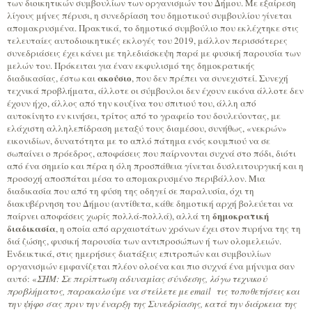
των διοικητικών συμβουλίων των οργανισμών του Δήμου. Με εξαίρεση
λίγους μήνες πέρυσι, η συνεδρίαση του δημοτικού συμβουλίου γίνεται
απομακρυσμένα. Πρακτικά, το δημοτικό συμβούλιο που εκλέχτηκε στις
τελευταίες αυτοδιοικητικές εκλογές του 2019, μάλλον περισσότερες
συνεδριάσεις έχει κάνει με τηλεδιάσκεψη παρά με φυσική παρουσία των
μελών του. Πρόκειται για έναν εκφυλισμό της δημοκρατικής
ακούσιο
διαδικασίας, έστω και
, που δεν πρέπει να συνεχιστεί. Συνεχή
τεχνικά προβλήματα, άλλοτε οι σύμβουλοι δεν έχουν εικόνα άλλοτε δεν
έχουν ήχο, άλλος από την κουζίνα του σπιτιού του, άλλη από
αυτοκίνητο εν κινήσει, τρίτος από το γραφείο του δουλεύοντας, με
ελάχιστη αλληλεπίδραση μεταξύ τους διαμέσου, συνήθως, «νεκρών»
εικονιδίων, δυνατότητα με το απλό πάτημα ενός κουμπιού να σε
σωπαίνει ο πρόεδρος, αποφάσεις που παίρνονται συχνά στο πόδι, διότι
από ένα σημείο και πέρα η όλη προσπάθεια γίνεται δυσλειτουργική και η
προσοχή αποσπάται μέσα το απομακρυσμένο περιβάλλον. Μια
διαδικασία που από τη φύση της οδηγεί σε παραλυσία, όχι τη
διακυβέρνηση του Δήμου (αντίθετα, κάθε δημοτική αρχή βολεύεται να
δημοκρατική
παίρνει αποφάσεις χωρίς πολλά-πολλά), αλλά τη
διαδικασία
, η οποία από αρχαιοτάτων χρόνων έχει στον πυρήνα της τη
διά ζώσης, φυσική παρουσία των αντιπροσώπων ή των ολομελειών.
Ενδεικτικά, στις ημερήσιες διατάξεις επιτροπών και συμβουλίων
οργανισμών εμφανίζεται πλέον ολοένα και πιο συχνά ένα μήνυμα σαν
αυτό: «
ΣΗΜ: Σε περίπτωση αδυναμίας σύνδεσης, λόγω τεχνικού
προβλήματος, παρακαλούμε να στείλετε με email τις τοποθετήσεις και
την ψήφο σας πριν την έναρξη της Συνεδρίασης, κατά την διάρκεια της