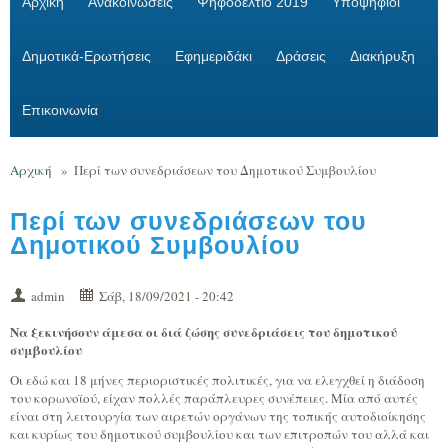
Αρχική
Ανακοινώσεις
Ψηφοδέλτιο 2019
Υποψήφιοι
Δημοτικά-Ερωτήσεις
Εφημεριδάκι
Δράσεις
Διακήρυξη
Επικοινωνία
Αρχική
»
Περί των συνεδριάσεων του Δημοτικού Συμβουλίου
Περί των συνεδριάσεων του
Δημοτικού Συμβουλίου
admin
Σάβ, 18/09/2021 - 20:42
Να ξεκινήσουν άμεσα οι διά ζώσης συνεδριάσεις του δημοτικού
συμβουλίου
Οι εδώ και 18 μήνες περιοριστικές πολιτικές, για να ελεγχθεί η διάδοση
του κορωνοϊού, είχαν πολλές παράπλευρες συνέπειες. Μία από αυτές
είναι στη λειτουργία των αιρετών οργάνων της τοπικής αυτοδιοίκησης
και κυρίως του δημοτικού συμβουλίου και των επιτροπών του αλλά και