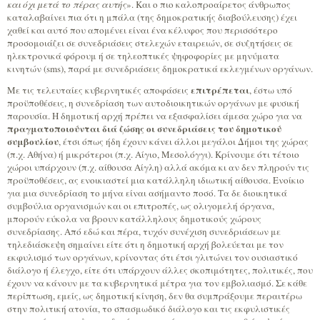
και όχι μετά το πέρας αυτής
». Και ο πιο καλοπροαίρετος άνθρωπος
καταλαβαίνει πια ότι η μπάλα (της δημοκρατικής διαβούλευσης) έχει
χαθεί και αυτό που απομένει είναι ένα κέλυφος που περισσότερο
προσομοιάζει σε συνεδριάσεις στελεχών εταιρειών, σε συζητήσεις σε
ηλεκτρονικά φόρουμ ή σε τηλεοπτικές ψηφοφορίες με μηνύματα
κινητών (sms), παρά με συνεδριάσεις δημοκρατικά εκλεγμένων οργάνων.
επιτρέπεται
Με τις τελευταίες κυβερνητικές αποφάσεις
, έστω υπό
προϋποθέσεις, η συνεδρίαση των αυτοδιοικητικών οργάνων με φυσική
παρουσία. Η δημοτική αρχή πρέπει να εξασφαλίσει άμεσα χώρο για να
πραγματοποιούνται διά ζώσης οι συνεδριάσεις του δημοτικού
συμβουλίου
, έτσι όπως ήδη έχουν κάνει άλλοι μεγάλοι Δήμοι της χώρας
(π.χ. Αθήνα) ή μικρότεροι (π.χ. Αίγιο, Μεσολόγγι). Κρίνουμε ότι τέτοιο
χώροι υπάρχουν (π.χ. αίθουσα Αίγλη) αλλά ακόμα κι αν δεν πληρούν τις
προϋποθέσεις, ας ενοικιαστεί μια κατάλληλη ιδιωτική αίθουσα. Ενοίκιο
για μια συνεδρίαση το μήνα είναι ασήμαντο ποσό. Τα δε διοικητικά
συμβούλια οργανισμών και οι επιτροπές, ως ολιγομελή όργανα,
μπορούν εύκολα να βρουν κατάλληλους δημοτικούς χώρους
συνεδρίασης. Από εδώ και πέρα, τυχόν συνέχιση συνεδριάσεων με
τηλεδιάσκεψη σημαίνει είτε ότι η δημοτική αρχή βολεύεται με τον
εκφυλισμό των οργάνων, κρίνοντας ότι έτσι γλιτώνει τον ουσιαστικό
διάλογο ή έλεγχο, είτε ότι υπάρχουν άλλες σκοπιμότητες, πολιτικές, που
έχουν να κάνουν με τα κυβερνητικά μέτρα για τον εμβολιασμό. Σε κάθε
περίπτωση, εμείς, ως δημοτική κίνηση, δεν θα συμπράξουμε περαιτέρω
στην πολιτική ατονία, το σπασμωδικό διάλογο και τις εκφυλιστικές