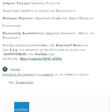
Ανδρέας Τσιλίρας
(
Εκδόσεις Το Δόντι
)
Χαιρετισμό απηύθυνε εκ μέρους του Κοινοτικόν ο:
Θεόδωρος Ντρίνιας:
(Δημοτικός Σύμβουλος Δήμου Πατρέων)
Συντονιστής:
Παναγιώτης Κωστόπουλος:
(
Δημόσιος Ιστορικός – Μέλος του
Κοινοτικόν)
Κυριακή 9 Μαίου
Η εκδήλωση πραγματοποιήθηκε την
και
8 μ.μ
ώρα
και μπορείτε να την δείτε από το κανάλι του
ΚΟΙΝΟΤΙΚΟΝ
YouTube
«
» στο
, στη
διεύθυνση::
https://youtu.be/Uh5D_pINlYo
σχόλια
0
Εισέλθετε στο σύστημα
ή
εγγραφείτε
για να υποβάλετε σχόλια
Ανακοίνωση
Tags: