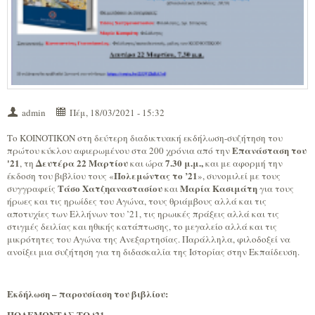
admin
Πέμ, 18/03/2021 - 15:32
Το ΚΟΙΝΟΤΙΚΟΝ στη δεύτερη διαδικτυακή εκδήλωση-συζήτηση του
Επανάσταση του
πρώτου κύκλου αφιερωμένου στα 200 χρόνια από την
'21
Δευτέρα 22 Μαρτίου
7.30 μ.μ.,
, τη
και ώρα
και με αφορμή την
Πολεμώντας το ’21
έκδοση του βιβλίου τους «
», συνομιλεί με τους
Τάσο Χατζηαναστασίου
Μαρία Κασιμάτη
συγγραφείς
και
για τους
ήρωες και τις ηρωίδες του Αγώνα, τους θριάμβους αλλά και τις
αποτυχίες των Ελλήνων του ’21, τις ηρωικές πράξεις αλλά και τις
στιγμές δειλίας και ηθικής κατάπτωσης, το μεγαλείο αλλά και τις
μικρότητες του Αγώνα της Ανεξαρτησίας. Παράλληλα, φιλοδοξεί να
ανοίξει μια συζήτηση για τη διδασκαλία της Ιστορίας στην Εκπαίδευση.
Εκδήλωση – παρουσίαση του βιβλίου:
ΠΟΛΕΜΩΝΤΑΣ ΤΟ ‘21