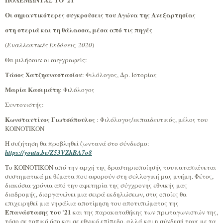
Οι σημαντικότερες συγκρούσεις του Αγώνα της Ανεξαρτησίας
στη στεριά και τη θάλασσα, μέσα από τις πηγές
(
Εναλλακτικές Εκδόσεις, 2020
)
Θα μιλήσουν οι συγγραφείς:
Τάσος Χατζηαναστασίου
: Φιλόλογος, Δρ. Ιστορίας
Μαρία Κασιμάτη
: Φιλόλογος
Συντονιστής:
Κωνσταντίνος Γιωτσόπουλος
: Φιλόλογος/εκπαιδευτικός, μέλος του
ΚΟΙΝΟΤΙΚΟΝ
Η συζήτηση θα προβληθεί ζωντανά στο σύνδεσμο:
https://youtu.be/Z53VZhBA7o8
Το ΚΟΙΝΟΤΙΚΟΝ από την αρχή της δραστηριοποίησής του καταπιάνεται
συστηματικά με θέματα που αφορούν στη συλλογική μας μνήμη. Φέτος,
διακόσια χρόνια από την αφετηρία της σύγχρονης εθνικής μας
διαδρομής, διοργανώνει μια σειρά εκδηλώσεων, στις οποίες θα
επιχειρηθεί μια νηφάλια αποτίμηση του αποτυπώματος της
Επανάστασης του '21
και της παρακαταθήκης των πρωταγωνιστών της,
τόσο σε τοπικό όσο και σε εθνικό επίπεδο, αλλά και η σύνδεσή τους με τα