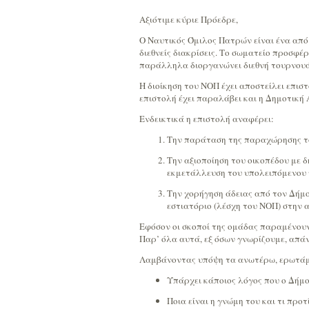
Αξιότιμε κύριε Πρόεδρε,
Ο Ναυτικός Όμιλος Πατρών είναι ένα από
διεθνείς διακρίσεις. Το σωματείο προσφέ
παράλληλα διοργανώνει διεθνή τουρνουά
Η διοίκηση του ΝΟΠ έχει αποστείλει επιστ
επιστολή έχει παραλάβει και η Δημοτική 
Ενδεικτικά η επιστολή αναφέρει:
Την παράταση της παραχώρησης του
Την αξιοποίηση του οικοπέδου με
εκμετάλλευση του υπολειπόμενου 
Την χορήγηση άδειας από τον Δήμο
εστιατόριο (λέσχη του ΝΟΠ) στην 
Εφόσον οι σκοποί της ομάδας παραμένουν
Παρ’ όλα αυτά, εξ όσων γνωρίζουμε, απάν
Λαμβάνοντας υπόψη τα ανωτέρω, ερωτάμε
Υπάρχει κάποιος λόγος που ο Δήμο
Ποια είναι η γνώμη του και τι προ