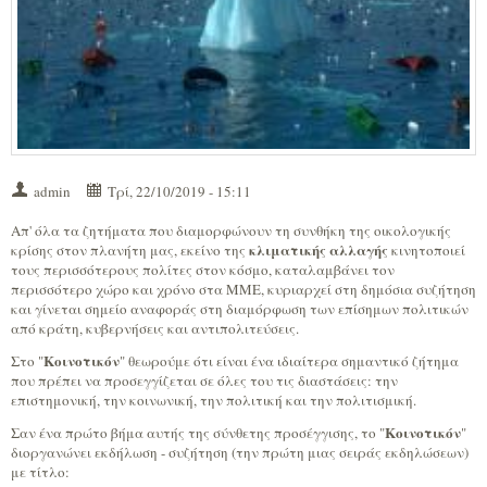
admin
Τρί, 22/10/2019 - 15:11
Απ' όλα τα ζητήματα που διαμορφώνουν τη συνθήκη της οικολογικής
κλιματικής αλλαγής
κρίσης στον πλανήτη μας, εκείνο της
κινητοποιεί
τους περισσότερους πολίτες στον κόσμο, καταλαμβάνει τον
περισσότερο χώρο και χρόνο στα ΜΜΕ, κυριαρχεί στη δημόσια συζήτηση
και γίνεται σημείο αναφοράς στη διαμόρφωση των επίσημων πολιτικών
από κράτη, κυβερνήσεις και αντιπολιτεύσεις.
Κοινοτικόν
Στο "
" θεωρούμε ότι είναι ένα ιδιαίτερα σημαντικό ζήτημα
που πρέπει να προσεγγίζεται σε όλες του τις διαστάσεις: την
επιστημονική, την κοινωνική, την πολιτική και την πολιτισμική.
Κοινοτικόν
Σαν ένα πρώτο βήμα αυτής της σύνθετης προσέγγισης, το "
"
διοργανώνει εκδήλωση - συζήτηση (την πρώτη μιας σειράς εκδηλώσεων)
με τίτλο: