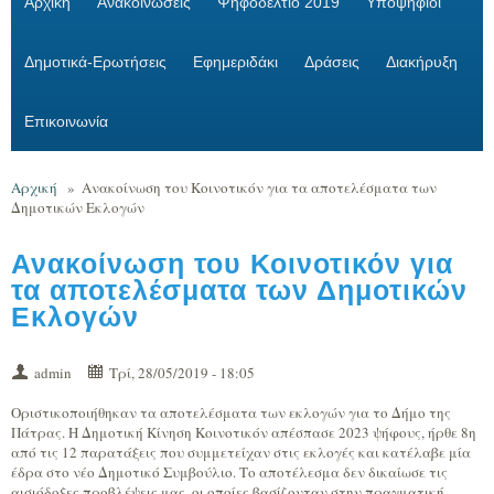
Αρχική
Ανακοινώσεις
Ψηφοδέλτιο 2019
Υποψήφιοι
Δημοτικά-Ερωτήσεις
Εφημεριδάκι
Δράσεις
Διακήρυξη
Επικοινωνία
Αρχική
»
Ανακοίνωση του Κοινοτικόν για τα αποτελέσματα των
Δημοτικών Εκλογών
Ανακοίνωση του Κοινοτικόν για
τα αποτελέσματα των Δημοτικών
Εκλογών
admin
Τρί, 28/05/2019 - 18:05
Οριστικοποιήθηκαν τα αποτελέσματα των εκλογών για το Δήμο της
Πάτρας. Η Δημοτική Κίνηση Κοινοτικόν απέσπασε 2023 ψήφους, ήρθε 8η
από τις 12 παρατάξεις που συμμετείχαν στις εκλογές και κατέλαβε μία
έδρα στο νέο Δημοτικό Συμβούλιο. Το αποτέλεσμα δεν δικαίωσε τις
αισιόδοξες προβλέψεις μας, οι οποίες βασίζονταν στην πραγματική