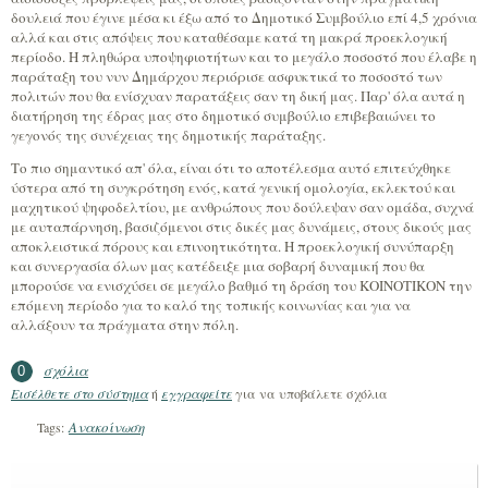
δουλειά που έγινε μέσα κι έξω από το Δημοτικό Συμβούλιο επί 4,5 χρόνια
αλλά και στις απόψεις που καταθέσαμε κατά τη μακρά προεκλογική
περίοδο. Η πληθώρα υποψηφιοτήτων και το μεγάλο ποσοστό που έλαβε η
παράταξη του νυν Δημάρχου περιόρισε ασφυκτικά το ποσοστό των
πολιτών που θα ενίσχυαν παρατάξεις σαν τη δική μας. Παρ' όλα αυτά η
διατήρηση της έδρας μας στο δημοτικό συμβούλιο επιβεβαιώνει το
γεγονός της συνέχειας της δημοτικής παράταξης.
Το πιο σημαντικό απ' όλα, είναι ότι το αποτέλεσμα αυτό επιτεύχθηκε
ύστερα από τη συγκρότηση ενός, κατά γενική ομολογία, εκλεκτού και
μαχητικού ψηφοδελτίου, με ανθρώπους που δούλεψαν σαν ομάδα, συχνά
με αυταπάρνηση, βασιζόμενοι στις δικές μας δυνάμεις, στους δικούς μας
αποκλειστικά πόρους και επινοητικότητα. Η προεκλογική συνύπαρξη
και συνεργασία όλων μας κατέδειξε μια σοβαρή δυναμική που θα
μπορούσε να ενισχύσει σε μεγάλο βαθμό τη δράση του ΚΟΙΝΟΤΙΚΟΝ την
επόμενη περίοδο για το καλό της τοπικής κοινωνίας και για να
αλλάξουν τα πράγματα στην πόλη.
σχόλια
0
Εισέλθετε στο σύστημα
ή
εγγραφείτε
για να υποβάλετε σχόλια
Ανακοίνωση
Tags: