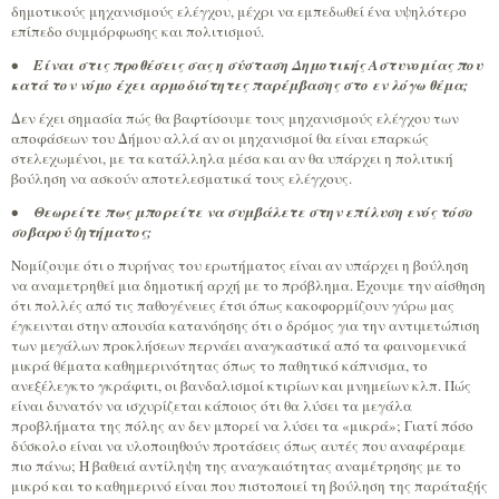
δημοτικούς μηχανισμούς ελέγχου, μέχρι να εμπεδωθεί ένα υψηλότερο
επίπεδο συμμόρφωσης και πολιτισμού.
•
Είναι στις προθέσεις σας η σύσταση Δημοτικής Αστυνομίας που
κατά τον νόμο έχει αρμοδιότητες παρέμβασης στο εν λόγω θέμα;
Δεν έχει σημασία πώς θα βαφτίσουμε τους μηχανισμούς ελέγχου των
αποφάσεων του Δήμου αλλά αν οι μηχανισμοί θα είναι επαρκώς
στελεχωμένοι, με τα κατάλληλα μέσα και αν θα υπάρχει η πολιτική
βούληση να ασκούν αποτελεσματικά τους ελέγχους.
•
Θεωρείτε πως μπορείτε να συμβάλετε στην επίλυση ενός τόσο
σοβαρού ζητήματος;
Νομίζουμε ότι ο πυρήνας του ερωτήματος είναι αν υπάρχει η βούληση
να αναμετρηθεί μια δημοτική αρχή με το πρόβλημα. Έχουμε την αίσθηση
ότι πολλές από τις παθογένειες έτσι όπως κακοφορμίζουν γύρω μας
έγκεινται στην απουσία κατανόησης ότι ο δρόμος για την αντιμετώπιση
των μεγάλων προκλήσεων περνάει αναγκαστικά από τα φαινομενικά
μικρά θέματα καθημερινότητας όπως το παθητικό κάπνισμα, το
ανεξέλεγκτο γκράφιτι, οι βανδαλισμοί κτιρίων και μνημείων κλπ. Πώς
είναι δυνατόν να ισχυρίζεται κάποιος ότι θα λύσει τα μεγάλα
προβλήματα της πόλης αν δεν μπορεί να λύσει τα «μικρά»; Γιατί πόσο
δύσκολο είναι να υλοποιηθούν προτάσεις όπως αυτές που αναφέραμε
πιο πάνω; Η βαθειά αντίληψη της αναγκαιότητας αναμέτρησης με το
μικρό και το καθημερινό είναι που πιστοποιεί τη βούληση της παράταξής