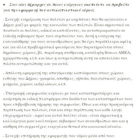
•
Σαν νέος δήμαρχος σε ποιες ενέργειες σκοπεύετε να προβείτε
για την εφαρμογή του αντικαπνιστικού νόμου;
- Συνεχής ενημέρωση των πολιτών με καμπάνιες που θα οργανώνει ο
Δήμος μαζί με φορείς της κοινωνίας των πολιτών. Είναι σημαντικό να
πειστούν οι πολίτες, ειδικά οι καπνίζοντες, να αυτοπεριοριστούν σε
ένδειξη σεβασμού προς τους συμπολίτες του. Αυτή η ενίσχυση της
ενσυναίσθησης για τους συνανθρώπους μας θα έχει παράπλευρα οφέλη
και για άλλα προβληματικά φαινόμενα που παρατηρούνται στους
δημόσιους χώρους, βλ. παράνομη στάθμευση, κατάληψη θέσεων ΑΜΕΑ,
ηχορρύπανση, κλπ. και ίσως η αντιμετώπιση αυτή να αποτελέσει τον
πιλότο αντιμετώπισης και για αυτά.
- Απόλυτη εφαρμογή της απαγόρευσης καπνίσματος στους χώρους
ευθύνης του Δήμου: γραφεία, αποθήκες, γήπεδα, πολιτιστικούς χώρους,
μνημεία, χώρους εκδηλώσεων, κλπ.
- Υπογραφή «συμφωνίας κυρίων» με τους καταστηματάρχες και
ανάρτηση σε ειδική πλατφόρμα στο διαδίκτυο των καταστημάτων τους
προς επιβράβευση τήρησης της συμφωνίας. Όπως και στην προηγούμενη
περίπτωση των πολιτών, έτσι και στην περίπτωση των κάθε λογής
επιχειρηματιών - αφού και αυτοί πολίτες είναι - είναι σημαντική η
καλλιέργεια μιας κουλτούρας σεβασμού των συνανθρώπων σου και η
αίσθηση ότι συμμετέχεις ενεργά και θετικά στο κοινωνικό σύνολο.
- Συνεχής επιτήρηση της εφαρμογής του νόμου μέσα από τους