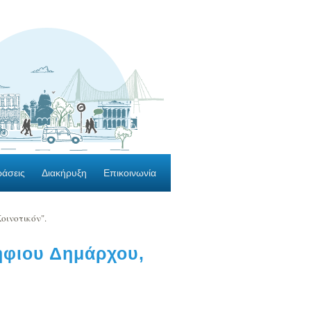
ράσεις
Διακήρυξη
Επικοινωνία
οινοτικόν".
ήφιου Δημάρχου,