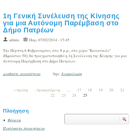
1η Γενική Συνέλευση της Κίνησης
για μια Αυτόνομη Παρέμβαση στο
Δήμο Πατρέων
admin
Παρ, 07/02/2014 - 15:45
Την Πέμπτη 6 Φεβρουαρίου, στις 8 μ.μ., στο χώρο "Κοινοτικόν"
(Ηφαίστου 50), θα πραγματοποιηθεί η 1η Συνέλευση της Κίνησης για μια
Αυτόνομη Παρέμβαση στο Δήμο Πατρέων.
Ανακοίνωση
Διαβάστε περισσότερα
για 1η Γενική Συνέλευση της Κίνησης για μια Αυτόνομη
Tags:
Παρέμβαση στο Δήμο Πατρέων
« πρώτη
‹ προηγούμενη
…
17
18
19
20
21
22
23
24
25
Σελίδες
Πλοήγηση
Αναζήτηση
Φόρουμ
Φόρμα αναζήτησης
Πρόσφατο περιεχόμενο