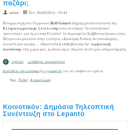
παζάρι;
admin
Τετ, 16/04/2014 - 10:44
Rolf Geinert
Η συμμετοχή του Γερμανού
(δημάρχου/συντονιστή της
Ελληνογερμανικής Συνέλευσης
) στο συνέδριο "
Αναπτυξιακές
προοπτικές για τη Δυτική Ελλάδα
" το περασμένο Σαββατοκύριακο στην
Πάτρα και μάλιστα στην ενότητα «Διοίκηση-Τοπική Αυτοδιοίκηση»,
γερμανικής
συνιστά μια ακόμη … εθιμοτυπική επιβεβαίωση της
διείσδυσης
στη χώρα μας, η οποία όμως πέρασε δυστυχώς απαρατήρητη.
σχόλια
Διαβάστε περισσότερα
για Τι γυρεύει η (γερμανική) αλεπού στο
0
παζάρι;
Εισέλθετε στο σύστημα
ή
εγγραφείτε
για να υποβάλετε σχόλια
Τύπος
Ανακοίνωση
Tags:
Κοινοτικόν: Δημόσια Τηλεοπτική
Συνέντευξη στο Lepanto