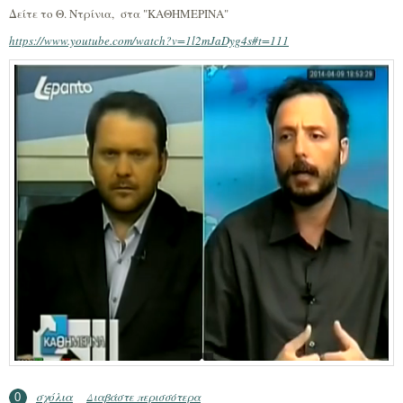
Δείτε το Θ. Ντρίνια, στα "ΚΑΘΗΜΕΡΙΝΑ"
https://www.youtube.com/watch?v=1l2mJaDyg4s#t=111
σχόλια
Διαβάστε περισσότερα
για Κοινοτικόν: Δημόσια Τηλεοπτική
0