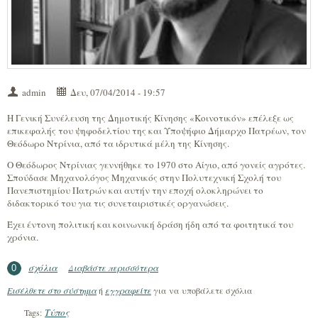
admin
Δευ, 07/04/2014 - 19:57
Η Γενική Συνέλευση της Δημοτικής Κίνησης «Κοινοτικόν» επέλεξε ως
επικεφαλής του ψηφοδελτίου της και Υποψήφιο Δήμαρχο Πατρέων, τον
Θεόδωρο Ντρίνια, από τα ιδρυτικά μέλη της Κίνησης.
Ο Θεόδωρος Ντρίνιας γεννήθηκε το 1970 στο Αίγιο, από γονείς αγρότες.
Σπούδασε Μηχανολόγος Μηχανικός στην Πολυτεχνική Σχολή του
Πανεπιστημίου Πατρών και αυτήν την εποχή ολοκληρώνει το
διδακτορικό του για τις συνεταιριστικές οργανώσεις.
Έχει έντονη πολιτική και κοινωνική δράση ήδη από τα φοιτητικά του
χρόνια.
σχόλια
Διαβάστε περισσότερα
για ΔΕΛΤΙΟ ΤΥΠΟΥ: Επικεφαλής της
0
Δημοτικής Κίνησης "Κοινοτικόν" ο Θ.
Εισέλθετε στο σύστημα
ή
εγγραφείτε
για να υποβάλετε σχόλια
Ντρίνιας
Τύπος
Tags: