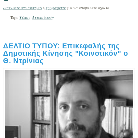
Συνέντευξη στο Lepanto
Εισέλθετε στο σύστημα
ή
εγγραφείτε
για να υποβάλετε σχόλια
Τύπος
Ανακοίνωση
Tags:
ΔΕΛΤΙΟ ΤΥΠΟΥ: Επικεφαλής της
Δημοτικής Κίνησης "Κοινοτικόν" ο
Θ. Ντρίνιας