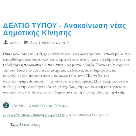
ΔΕΛΤΙΟ ΤΥΠΟΥ - Ανακοίνωση νέας
Δημοτικής Κίνησης
admin
Δευ, 10/03/2014 - 19:52
Όσοι και όσες
συντάξαμε αυτό το κείμενο δεν είμαστε «επώνυμοι». Δεν
εποφθαλμιούμε καρέκλες και καρεκλίτσες στα δημοτικά έδρανα για να
ξεδιψάσει η προσωπική ή πολιτική μας ματαιοδοξία. Συναντηθήκαμε σε
τόπους δουλειάς, σε πανεπιστημιακά έδρανα, σε εκδηλώσεις, σε
συναυλίες και παραστάσεις, σε σωματεία, στις Πλατείες της
αγανάκτησης, σε μικρές ή μεγάλες κινητοποιήσεις. Μας έφερε κοντά ο
πόθος για την ανεξαρτησία της πατρίδας, την κοινωνική ισότητα και
δικαιοσύνη, την πραγματική δημοκρατία, την ισορροπία με τη Φύση.
σχόλια
Διαβάστε περισσότερα
για ΔΕΛΤΙΟ ΤΥΠΟΥ - Ανακοίνωση νέας
2
Δημοτικής Κίνησης
Εισέλθετε στο σύστημα
ή
εγγραφείτε
για να υποβάλετε σχόλια
Ανακοίνωση
Tags: