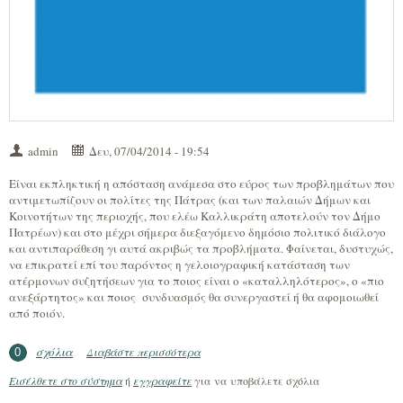
admin
Δευ, 07/04/2014 - 19:54
Είναι εκπληκτική η απόσταση ανάμεσα στο εύρος των προβλημάτων που
αντιμετωπίζουν οι πολίτες της Πάτρας (και των παλαιών Δήμων και
Κοινοτήτων της περιοχής, που ελέω Καλλικράτη αποτελούν τον Δήμο
Πατρέων) και στο μέχρι σήμερα διεξαγόμενο δημόσιο πολιτικό διάλογο
και αντιπαράθεση γι αυτά ακριβώς τα προβλήματα. Φαίνεται, δυστυχώς,
να επικρατεί επί του παρόντος η γελοιογραφική κατάσταση των
ατέρμονων συζητήσεων για το ποιος είναι ο «καταλληλότερος», ο «πιο
ανεξάρτητος» και ποιος συνδυασμός θα συνεργαστεί ή θα αφομοιωθεί
από ποιόν.
σχόλια
Διαβάστε περισσότερα
για Αφετηρία μας οι κόκκινες γραμμές:
0
Τα Δημόσια Αγαθά είναι και θα πρέπει
Εισέλθετε στο σύστημα
ή
εγγραφείτε
για να υποβάλετε σχόλια
να μείνουν Δημόσια