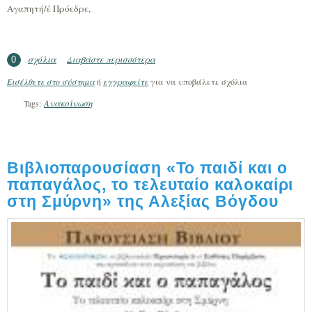
Αγαπητή/έ Πρόεδρε,
σχόλια
Διαβάστε περισσότερα
για Πρωτοβουλία παροχής βοήθειας στη
0
Φιλαρμονική της Οδησσού στην Ουκρανία
Εισέλθετε στο σύστημα
ή
εγγραφείτε
για να υποβάλετε σχόλια
Ανακοίνωση
Tags:
Βιβλιοπαρουσίαση «Το παιδί και ο
παπαγάλος, το τελευταίο καλοκαίρι
στη Σμύρνη» της Αλεξίας Βόγδου