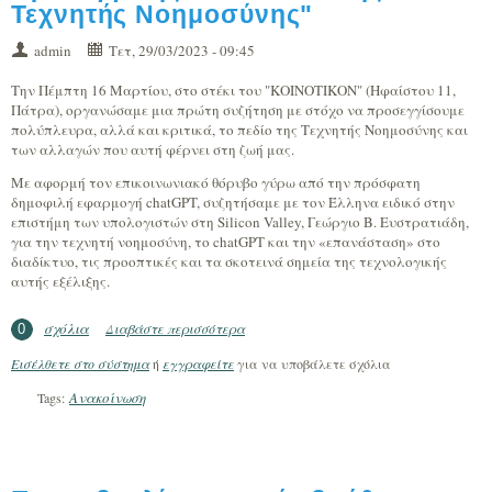
Τεχνητής Νοημοσύνης"
admin
Τετ, 29/03/2023 - 09:45
Την Πέμπτη 16 Μαρτίου, στο στέκι του "ΚΟΙΝΟΤΙΚΟΝ" (Ηφαίστου 11,
Πάτρα), οργανώσαμε μια πρώτη συζήτηση με στόχο να προσεγγίσουμε
πολύπλευρα, αλλά και κριτικά, το πεδίο της Τεχνητής Νοημοσύνης και
των αλλαγών που αυτή φέρνει στη ζωή μας.
Με αφορμή τον επικοινωνιακό θόρυβο γύρω από την πρόσφατη
δημοφιλή εφαρμογή chatGPT, συζητήσαμε με τον Έλληνα ειδικό στην
επιστήμη των υπολογιστών στη Silicon Valley, Γεώργιο Β. Ευστρατιάδη,
για την τεχνητή νοημοσύνη, το chatGPT και την «επανάσταση» στο
διαδίκτυο, τις προοπτικές και τα σκοτεινά σημεία της τεχνολογικής
αυτής εξέλιξης.
σχόλια
Διαβάστε περισσότερα
για Εκδήλωση: "Μια Πρώτη Απόπειρα
0
Προσέγγισης Του Πεδίου Της Τεχνητής
Εισέλθετε στο σύστημα
ή
εγγραφείτε
για να υποβάλετε σχόλια
Νοημοσύνης"
Ανακοίνωση
Tags: