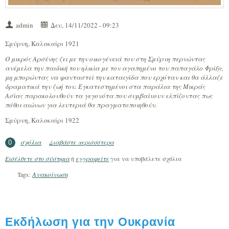
admin
Δευ, 14/11/2022 - 09:23
Σμύρνη, Καλοκαίρι 1921
Ο μικρός Αρσένης ζει με την οικογένειά του στη Σμύρνη περνώντας
ανέμελα την παιδική του ηλικία με τον αγαπημένο του παπαγάλο Φρίξο,
μη μπορώντας να φανταστεί την καταιγίδα που ερχόταν και θα άλλαζε
δραματικά την ζωή του. Εγκατεστημένοι στα παράλια της Μικράς
Ασίας παρακολουθούν τα γεγονότα που συμβαίνουν ελπίζοντας πως
πόθοι αιώνων για λευτεριά θα πραγματοποιηθούν.
Σμύρνη, Καλοκαίρι 1922
σχόλια
Διαβάστε περισσότερα
για Βιβλιοπαρουσίαση «Το παιδί και ο
0
παπαγάλος, το τελευταίο καλοκαίρι στη
Εισέλθετε στο σύστημα
ή
εγγραφείτε
για να υποβάλετε σχόλια
Σμύρνη» της Αλεξίας Βόγδου
Ανακοίνωση
Tags:
Εκδήλωση για την Ουκρανία