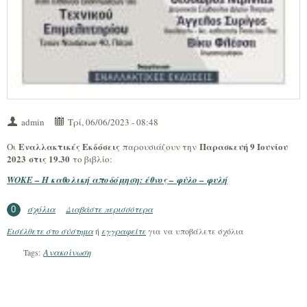
admin
Τρί, 06/06/2023 - 08:48
Εναλλακτικές Εκδόσεις
Παρασκευή 9 Ιουνίου
Οι
παρουσιάζουν την
2023 στις 19.30
το βιβλίο:
WOKE – Η καθολική αποδόμηση: έθνος – φύλο – φυλή
σχόλια
Διαβάστε περισσότερα
για Βιβλιοπαρουσίαση: WOKE – Η
0
καθολική αποδόμηση (Πάτρα – 9/6/23)
Εισέλθετε στο σύστημα
ή
εγγραφείτε
για να υποβάλετε σχόλια
Ανακοίνωση
Tags: