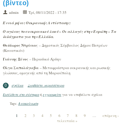
(βίντεο)
admin
Τρί, 08/11/2022 - 17:35
Εννιά μήνες Ουκρανικής Αντίστασης:
Ο αγώνας του ουκρανικού λαού – Οι αλλαγές στην Ευρώπη – Τα
διδάγματα για την Ελλάδα.
Θεόδωρος Ντρίνιας
– Δημοτικός Σύμβουλος Δήμου Πατρέων
(Κοινοτικόν)
Γιάννης Ξένος
– Περιοδικό Άρδην
Όλγα Σαπολάγιεβα
– Μεταφράστρια ουκρανικής και ρωσικής
γλώσσας, ομογενής από τη Μαριούπολη
σχόλια
Διαβάστε περισσότερα
για Εκδήλωση για την Ουκρανία (βίντεο)
0
Εισέλθετε στο σύστημα
ή
εγγραφείτε
για να υποβάλετε σχόλια
Ανακοίνωση
Tags:
1
2
3
4
5
6
7
8
9
…
επόμενη ›
τελευταία »
Σελίδες