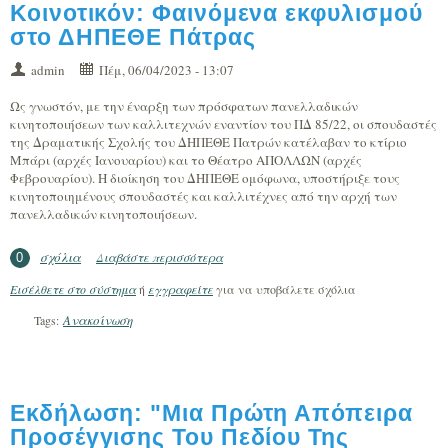
Κοινοτικόν: Φαινόμενα εκφυλισμού
στο ΔΗΠΕΘΕ Πάτρας
admin
Πέμ, 06/04/2023 - 13:07
Ως γνωστόν, με την έναρξη των πρόσφατων πανελλαδικών
κινητοποιήσεων των καλλιτεχνών εναντίον του ΠΔ 85/22, οι σπουδαστές
της Δραματικής Σχολής του ΔΗΠΕΘΕ Πατρών κατέλαβαν το κτίριο
Μπάρι (αρχές Ιανουαρίου) και το Θέατρο ΑΠΟΛΛΩΝ (αρχές
Φεβρουαρίου). Η διοίκηση του ΔΗΠΕΘΕ ομόφωνα, υποστήριξε τους
κινητοποιημένους σπουδαστές και καλλιτέχνες από την αρχή των
πανελλαδικών κινητοποιήσεων.
σχόλια
Διαβάστε περισσότερα
για Κοινοτικόν: Φαινόμενα εκφυλισμού
0
στο ΔΗΠΕΘΕ Πάτρας
Εισέλθετε στο σύστημα
ή
εγγραφείτε
για να υποβάλετε σχόλια
Ανακοίνωση
Tags:
Εκδήλωση: "Μια Πρώτη Απόπειρα
Προσέγγισης Του Πεδίου Της