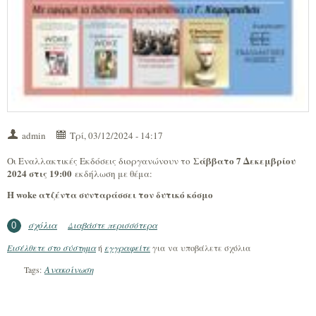
admin
Τρί, 03/12/2024 - 14:17
Σάββατο 7 Δεκεμβρίου
Οι Εναλλακτικές Εκδόσεις διοργανώνουν το
2024 στις 19:00
εκδήλωση με θέμα:
Η woke ατζέντα συνταράσσει τον δυτικό κόσμο
σχόλια
Διαβάστε περισσότερα
για Εκδήλωση: Η woke ατζέντα
0
συνταράσσει τον δυτικό κόσμο (Πάτρα –
Εισέλθετε στο σύστημα
ή
εγγραφείτε
για να υποβάλετε σχόλια
7/12/24)
Ανακοίνωση
Tags: