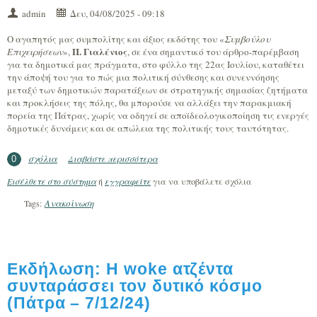
admin
Δευ, 04/08/2025 - 09:18
Ο αγαπητός μας συμπολίτης και άξιος εκδότης του «
Συμβούλου
Π. Γιαλένιος
Επιχειρήσεων
»,
, σε ένα σημαντικό του άρθρο-παρέμβαση
για τα δημοτικά μας πράγματα, στο φύλλο της 22ας Ιουλίου, καταθέτει
την άποψή του για το πώς μια πολιτική σύνθεσης και συνεννόησης
μεταξύ των δημοτικών παρατάξεων σε στρατηγικής σημασίας ζητήματα
και προκλήσεις της πόλης, θα μπορούσε να αλλάξει την παρακμιακή
πορεία της Πάτρας, χωρίς να οδηγεί σε αποϊδεολογικοποίηση τις ενεργές
δημοτικές δυνάμεις και σε απώλεια της πολιτικής τους ταυτότητας.
σχόλια
Διαβάστε περισσότερα
για Περί συγκρούσεων και συνεργειών
0
Εισέλθετε στο σύστημα
ή
εγγραφείτε
για να υποβάλετε σχόλια
Ανακοίνωση
Tags:
Εκδήλωση: Η woke ατζέντα
συνταράσσει τον δυτικό κόσμο
(Πάτρα – 7/12/24)