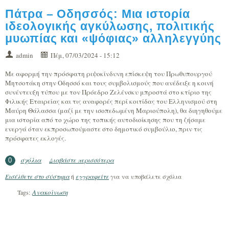
Πάτρα – Οδησσός: Μια ιστορία
ιδεολογικής αγκύλωσης, πολιτικής
μυωπίας και «ψόφιας» αλληλεγγύης
admin
Πέμ, 07/03/2024 - 15:12
Με αφορμή την πρόσφατη ριψοκίνδυνη επίσκεψη του Πρωθυπουργού
Μητσοτάκη στην Οδησσό και τους συμβολισμούς που ανέδειξε η κοινή
συνέντευξη τύπου με τον Πρόεδρο Ζελένσκυ μπροστά στο κτίριο της
Φιλικής Εταιρείας και τις αναφορές περί κοιτίδας του Ελληνισμού στη
Μαύρη Θάλασσα (μαζί με την ισοπεδωμένη Μαριούπολη), θα διηγηθούμε
μια ιστορία από το χώρο της τοπικής αυτοδιοίκησης που τη ζήσαμε
ενεργά όταν εκπροσωπούμαστε στο δημοτικό συμβούλιο, πριν τις
πρόσφατες εκλογές.
σχόλια
Διαβάστε περισσότερα
για Πάτρα – Οδησσός: Μια ιστορία
0
ιδεολογικής αγκύλωσης, πολιτικής μυωπίας
Εισέλθετε στο σύστημα
ή
εγγραφείτε
για να υποβάλετε σχόλια
και «ψόφιας» αλληλεγγύης
Ανακοίνωση
Tags: