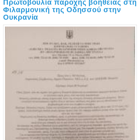
Πρωτοβουλία παροχής βοήθειας στη
Φιλαρμονική της Οδησσού στην
Ουκρανία